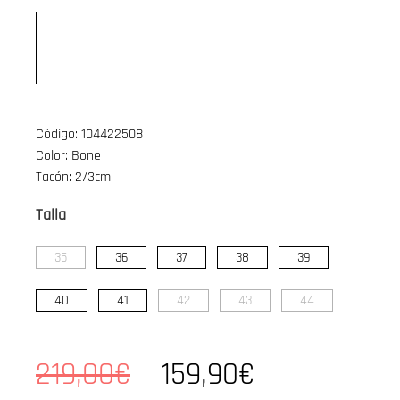
Código: 104422508
Color: Bone
Tacón: 2/3cm
Talla
35
36
37
38
39
40
41
42
43
44
219,00€
159,90€