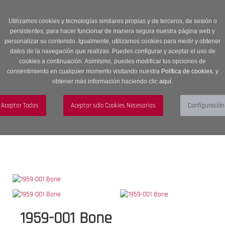
Entrega en 24 -48 horas | Envíos Gratuitos a península | 20% de
descuento en Sección OUTLET con código OUTLET20
Utilizamos cookies y tecnologías similares propias y de terceros, de sesión o
persistentes, para hacer funcionar de manera segura nuestra página web y
personalizar su contenido. Igualmente, utilizamos cookies para medir y obtener
datos de la navegación que realizas. Puedes configurar y aceptar el uso de
cookies a continuación. Asimismo, puedes modificar tus opciones de
consentimiento en cualquier momento visitando nuestra
Política de cookies.
y
obtener más información haciendo clic
aquí
.
Menú
Toggle
navigation
BUSCAR
CUENTA
CARRITO (0)
1959-001 Bone