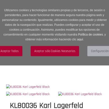
Entrega en 24 -48 horas | Envíos Gratuitos a península | 20% de
descuento en Sección OUTLET con código OUTLET20
Utilizamos cookies y tecnologías similares propias y de terceros, de sesión o
persistentes, para hacer funcionar de manera segura nuestra página web y
personalizar su contenido. Igualmente, utilizamos cookies para medir y obtener
datos de la navegación que realizas. Puedes configurar y aceptar el uso de
cookies a continuación. Asimismo, puedes modificar tus opciones de
consentimiento en cualquier momento visitando nuestra
Política de cookies.
y
obtener más información haciendo clic
aquí
.
Menú
Toggle
navigation
BUSCAR
CUENTA
CARRITO (0)
KL80036 Karl Lagerfeld