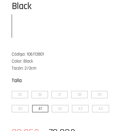
Black
Código: 106113801
Color: Black
Tacón: 2/3cm
Talla
35
36
37
38
39
40
41
42
43
44