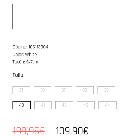
Código: 106113304
Color: White
Tacón: 6/7cm
Talla
35
36
37
38
39
40
41
42
43
44
199,95€
109,90€