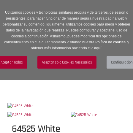
Entrega en 24 -48 horas | Envíos Gratuitos a península | 20% de
descuento en Sección OUTLET con código OUTLET20
Utilizamos cookies y tecnologías similares propias y de terceros, de sesión o
persistentes, para hacer funcionar de manera segura nuestra página web y
personalizar su contenido. Igualmente, utilizamos cookies para medir y obtener
datos de la navegación que realizas. Puedes configurar y aceptar el uso de
cookies a continuación. Asimismo, puedes modificar tus opciones de
consentimiento en cualquier momento visitando nuestra
Política de cookies.
y
obtener más información haciendo clic
aquí
.
Menú
Toggle
navigation
BUSCAR
CUENTA
CARRITO (0)
64525 White