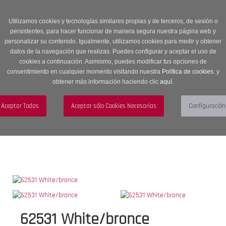
Entrega en 24 -48 horas | Envíos Gratuitos a península | 20% de
descuento en Sección OUTLET con código OUTLET20
Utilizamos cookies y tecnologías similares propias y de terceros, de sesión o
persistentes, para hacer funcionar de manera segura nuestra página web y
personalizar su contenido. Igualmente, utilizamos cookies para medir y obtener
datos de la navegación que realizas. Puedes configurar y aceptar el uso de
cookies a continuación. Asimismo, puedes modificar tus opciones de
consentimiento en cualquier momento visitando nuestra
Política de cookies.
y
obtener más información haciendo clic
aquí
.
Menú
Toggle
navigation
BUSCAR
CUENTA
CARRITO (0)
62531 White/bronce