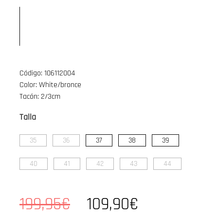
Código: 106112004
Color: White/bronce
Tacón: 2/3cm
Talla
35
36
37
38
39
40
41
42
43
44
199,95€
109,90€