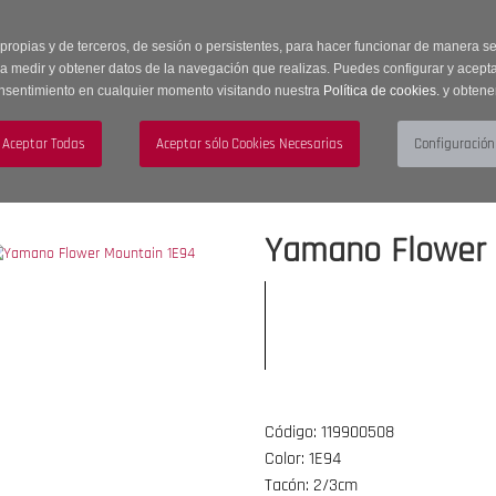
 horas | Envíos Gratuitos a península | 20% de descuento en Sección OUTLET c
 propias y de terceros, de sesión o persistentes, para hacer funcionar de manera 
ra medir y obtener datos de la navegación que realizas. Puedes configurar y acepta
nsentimiento en cualquier momento visitando nuestra
Política de cookies.
y obtene
UJER
HOMBRE
ACCESORIOS
Yamano Flower 
Código: 119900508
Color: 1E94
Tacón: 2/3cm