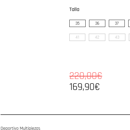
Talla
35
36
37
41
42
43
220,00€
169,90€
Deportivo Multipiezas