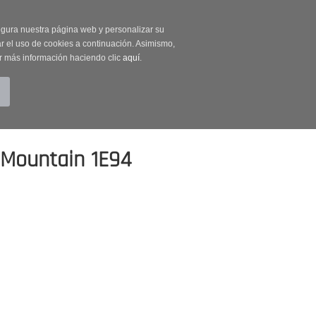
on código OUTLET20
segura nuestra página web y personalizar su
r el uso de cookies a continuación. Asimismo,
r más información haciendo clic
aquí
.
BUSCAR
CUENTA
CARRITO (0)
Mountain 1E94