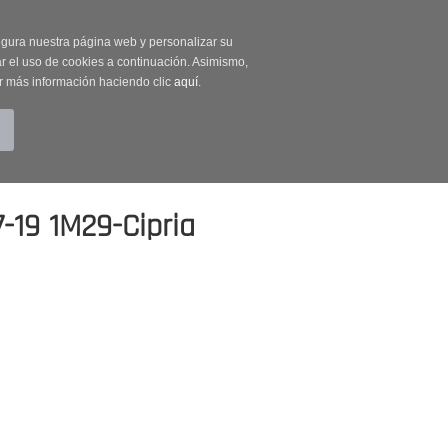
on código OUTLET20
segura nuestra página web y personalizar su
r el uso de cookies a continuación. Asimismo,
r más información haciendo clic
aquí
.
BUSCAR
CUENTA
CARRITO (0)
19 1M29-Cipria