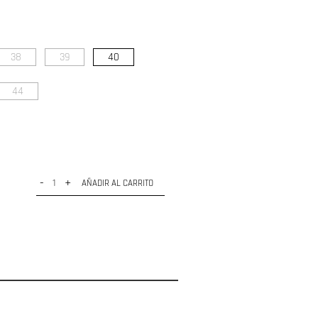
38
39
40
44
-
+
AÑADIR AL CARRITO