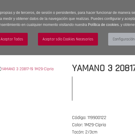
 horas | Envíos Gratuitos a península | 20% de descuento en Sección OUTLET c
 propias y de terceros, de sesión o persistentes, para hacer funcionar de manera 
ra medir y obtener datos de la navegación que realizas. Puedes configurar y acepta
nsentimiento en cualquier momento visitando nuestra
Política de cookies.
y obtene
UJER
HOMBRE
ACCESORIOS
YAMANO 3 20817-
Código: 119900122
Color: 1M29-Cipria
Tacón: 2/3cm