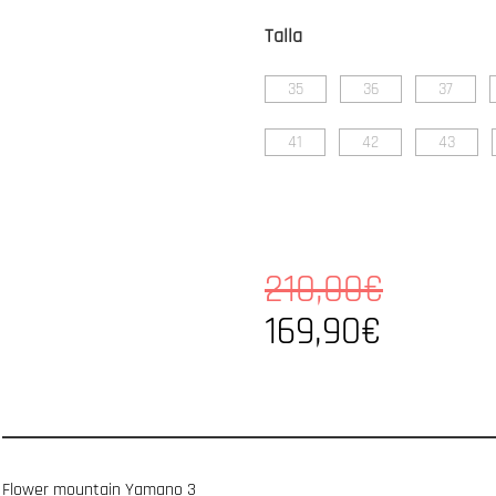
Talla
35
36
37
41
42
43
210,00€
169,90€
Flower mountain Yamano 3