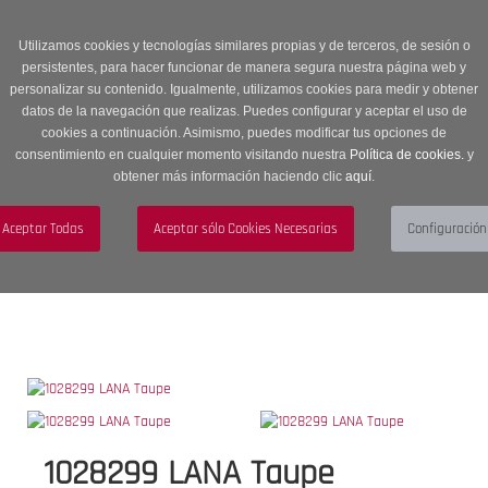
Entrega en 24 -48 horas | Envíos Gratuitos a península | 20% de
descuento en Sección OUTLET con código OUTLET20
Utilizamos cookies y tecnologías similares propias y de terceros, de sesión o
persistentes, para hacer funcionar de manera segura nuestra página web y
personalizar su contenido. Igualmente, utilizamos cookies para medir y obtener
datos de la navegación que realizas. Puedes configurar y aceptar el uso de
cookies a continuación. Asimismo, puedes modificar tus opciones de
consentimiento en cualquier momento visitando nuestra
Política de cookies.
y
obtener más información haciendo clic
aquí
.
Menú
Toggle
navigation
BUSCAR
CUENTA
CARRITO (0)
1028299 LANA Taupe