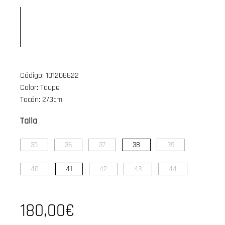
Código: 101206622
Color: Taupe
Tacón: 2/3cm
Talla
35
36
37
38
39
40
41
42
43
44
180,00€