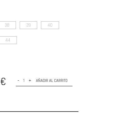
38
39
40
44
0€
-
+
AÑADIR AL CARRITO