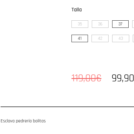
Talla
35
36
37
41
42
43
119,00€
99,9
Esclava pedrería bolitas