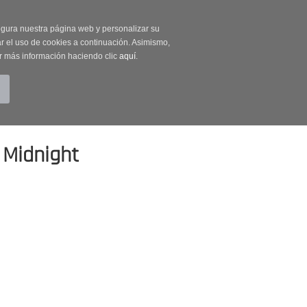
on código OUTLET20
segura nuestra página web y personalizar su
r el uso de cookies a continuación. Asimismo,
r más información haciendo clic
aquí
.
BUSCAR
CUENTA
CARRITO (0)
 Midnight