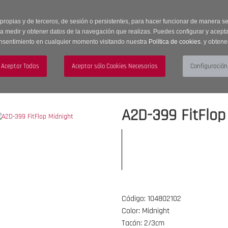
 horas | Envíos Gratuitos a península | 20% de descuento en Sección OUTLET c
 propias y de terceros, de sesión o persistentes, para hacer funcionar de manera 
ra medir y obtener datos de la navegación que realizas. Puedes configurar y acepta
nsentimiento en cualquier momento visitando nuestra
Política de cookies.
y obtene
UJER
HOMBRE
ACCESORIOS
A2D-399 FitFlop
Código: 104802102
Color: Midnight
Tacón: 2/3cm