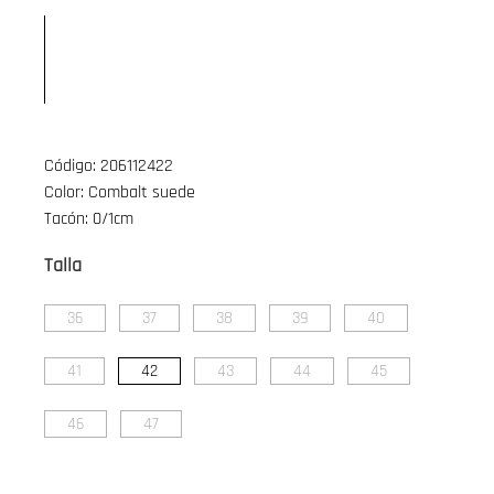
Código: 206112422
Color: Combalt suede
Tacón: 0/1cm
Talla
36
37
38
39
40
41
42
43
44
45
46
47