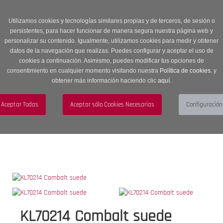
Entrega en 24 -48 horas | Envíos Gratuitos a península | 20% de
descuento en Sección OUTLET con código OUTLET20
Utilizamos cookies y tecnologías similares propias y de terceros, de sesión o
persistentes, para hacer funcionar de manera segura nuestra página web y
personalizar su contenido. Igualmente, utilizamos cookies para medir y obtener
datos de la navegación que realizas. Puedes configurar y aceptar el uso de
cookies a continuación. Asimismo, puedes modificar tus opciones de
consentimiento en cualquier momento visitando nuestra
Política de cookies.
y
obtener más información haciendo clic
aquí
.
Menú
Toggle
navigation
BUSCAR
CUENTA
CARRITO (0)
KL70214 Combalt suede