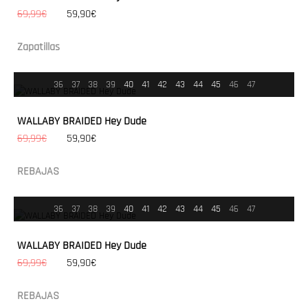
69,99€
59,90€
Zapatillas
36
37
38
39
40
41
42
43
44
45
46
47
WALLABY BRAIDED Hey Dude
69,99€
59,90€
REBAJAS
36
37
38
39
40
41
42
43
44
45
46
47
WALLABY BRAIDED Hey Dude
69,99€
59,90€
REBAJAS