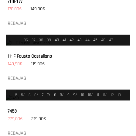
7111PTW
170,00€
149,90€
REBAJAS
36
37
38
39
40
41
42
43
44
45
46
47
11- F Fausto Castellano
149,90€
119,90€
REBAJAS
5
5/
6
6/
7
7/
8
8/
9
9/
10
10/
11
11/
12
13
7453
279,00€
219,90€
REBAJAS