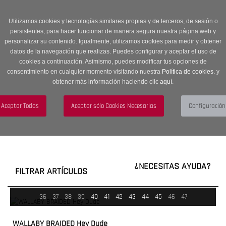
Entrega en 24 -48 horas | Envíos Gratuitos a península | 20% de
descuento en Sección OUTLET con código OUTLET20
Utilizamos cookies y tecnologías similares propias y de terceros, de sesión o
persistentes, para hacer funcionar de manera segura nuestra página web y
personalizar su contenido. Igualmente, utilizamos cookies para medir y obtener
datos de la navegación que realizas. Puedes configurar y aceptar el uso de
cookies a continuación. Asimismo, puedes modificar tus opciones de
consentimiento en cualquier momento visitando nuestra
Política de cookies.
y
obtener más información haciendo clic
aquí
.
Menú
Toggle
navigation
BUSCAR
CUENTA
CARRITO (0)
¿NECESITAS AYUDA?
FILTRAR ARTÍCULOS
36
37
38
39
40
41
42
43
44
45
46
47
WALLABY BRAIDED Hey Dude