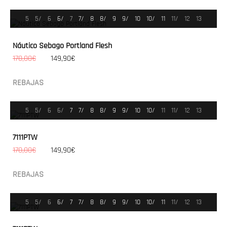
5
5/
6
6/
7
7/
8
8/
9
9/
10
10/
11
11/
12
13
Náutico Sebago Portland Flesh
170,00€
149,90€
REBAJAS
5
5/
6
6/
7
7/
8
8/
9
9/
10
10/
11
11/
12
13
7111PTW
170,00€
149,90€
REBAJAS
5
5/
6
6/
7
7/
8
8/
9
9/
10
10/
11
11/
12
13