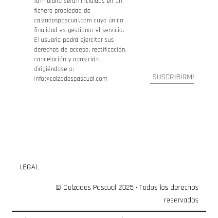
formulario serán incluidos en un
fichero propiedad de
calzadospascual.com cuya única
finalidad es gestionar el servicio.
El usuario podrá ejercitar sus
derechos de acceso, rectificación,
cancelación y oposición
dirigiéndose a:
info@calzadospascual.com
LEGAL
© Calzados Pascual 2025 · Todos los derechos
reservados