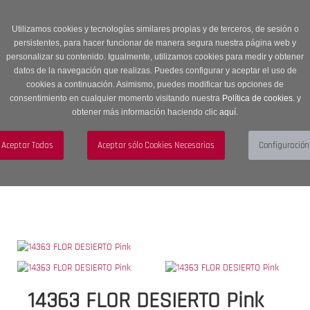
Entrega en 24 -48 horas | Envíos Gratuitos a península | 20% de
descuento en Sección OUTLET con código OUTLET20
Utilizamos cookies y tecnologías similares propias y de terceros, de sesión o
persistentes, para hacer funcionar de manera segura nuestra página web y
personalizar su contenido. Igualmente, utilizamos cookies para medir y obtener
datos de la navegación que realizas. Puedes configurar y aceptar el uso de
cookies a continuación. Asimismo, puedes modificar tus opciones de
consentimiento en cualquier momento visitando nuestra
Política de cookies.
y
obtener más información haciendo clic
aquí
.
Menú
Toggle
navigation
BUSCAR
CUENTA
CARRITO (0)
14363 FLOR DESIERTO Pink