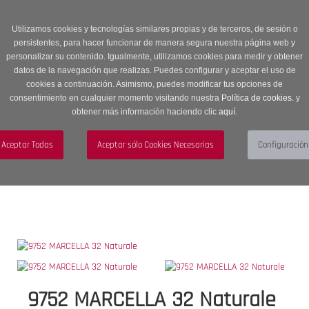
Entrega en 24 -48 horas | Envíos Gratuitos a península | 20% de
descuento en Sección OUTLET con código OUTLET20
Utilizamos cookies y tecnologías similares propias y de terceros, de sesión o
persistentes, para hacer funcionar de manera segura nuestra página web y
personalizar su contenido. Igualmente, utilizamos cookies para medir y obtener
datos de la navegación que realizas. Puedes configurar y aceptar el uso de
cookies a continuación. Asimismo, puedes modificar tus opciones de
consentimiento en cualquier momento visitando nuestra
Política de cookies.
y
obtener más información haciendo clic
aquí
.
Menú
Toggle
navigation
BUSCAR
CUENTA
CARRITO (0)
9752 MARCELLA 32 Naturale