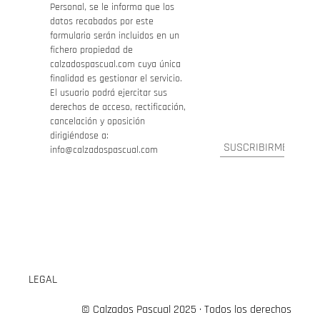
Personal, se le informa que los
datos recabados por este
formulario serán incluidos en un
fichero propiedad de
calzadospascual.com cuya única
finalidad es gestionar el servicio.
El usuario podrá ejercitar sus
derechos de acceso, rectificación,
cancelación y oposición
dirigiéndose a:
info@calzadospascual.com
LEGAL
© Calzados Pascual 2025 · Todos los derechos