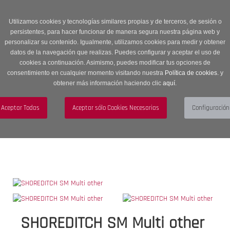
Entrega en 24 -48 horas | Envíos Gratuitos a península | 20% de
descuento en Sección OUTLET con código OUTLET20
Utilizamos cookies y tecnologías similares propias y de terceros, de sesión o
persistentes, para hacer funcionar de manera segura nuestra página web y
personalizar su contenido. Igualmente, utilizamos cookies para medir y obtener
datos de la navegación que realizas. Puedes configurar y aceptar el uso de
cookies a continuación. Asimismo, puedes modificar tus opciones de
consentimiento en cualquier momento visitando nuestra
Política de cookies.
y
obtener más información haciendo clic
aquí
.
Menú
Toggle
navigation
BUSCAR
CUENTA
CARRITO (0)
SHOREDITCH SM Multi other