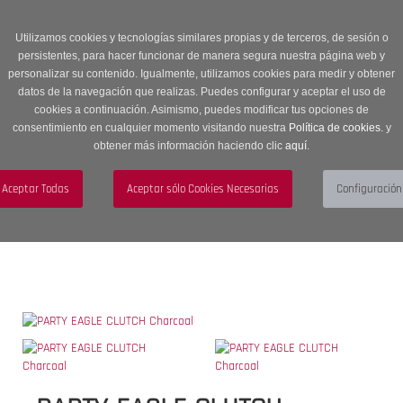
Entrega en 24 -48 horas | Envíos Gratuitos a península | 20% de
descuento en Sección OUTLET con código OUTLET20
Utilizamos cookies y tecnologías similares propias y de terceros, de sesión o
persistentes, para hacer funcionar de manera segura nuestra página web y
personalizar su contenido. Igualmente, utilizamos cookies para medir y obtener
datos de la navegación que realizas. Puedes configurar y aceptar el uso de
cookies a continuación. Asimismo, puedes modificar tus opciones de
consentimiento en cualquier momento visitando nuestra
Política de cookies.
y
obtener más información haciendo clic
aquí
.
Menú
Toggle
navigation
BUSCAR
CUENTA
CARRITO (0)