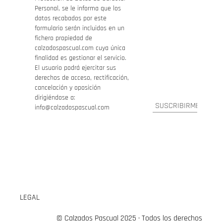
Personal, se le informa que los
datos recabados por este
formulario serán incluidos en un
fichero propiedad de
calzadospascual.com cuya única
finalidad es gestionar el servicio.
El usuario podrá ejercitar sus
derechos de acceso, rectificación,
cancelación y oposición
dirigiéndose a:
info@calzadospascual.com
LEGAL
© Calzados Pascual 2025 · Todos los derechos