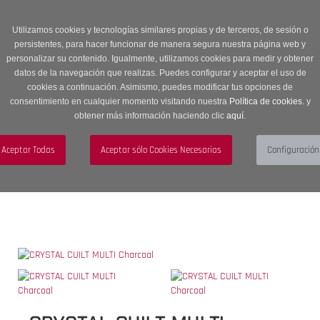
Entrega en 24 -48 horas | Envíos Gratuitos a península | 20% de
descuento en Sección OUTLET con código OUTLET20
Utilizamos cookies y tecnologías similares propias y de terceros, de sesión o
persistentes, para hacer funcionar de manera segura nuestra página web y
personalizar su contenido. Igualmente, utilizamos cookies para medir y obtener
datos de la navegación que realizas. Puedes configurar y aceptar el uso de
cookies a continuación. Asimismo, puedes modificar tus opciones de
consentimiento en cualquier momento visitando nuestra
Política de cookies.
y
obtener más información haciendo clic
aquí
.
Menú
Toggle
navigation
BUSCAR
CUENTA
CARRITO (0)