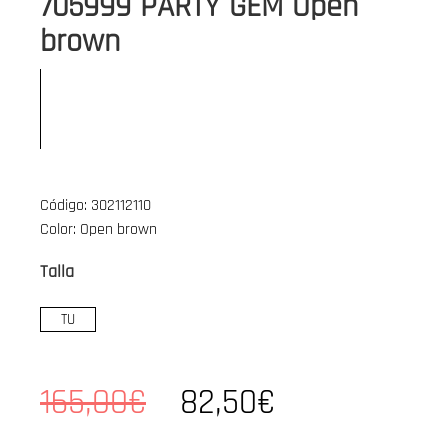
705999 PARTY GEM Open
brown
Código: 302112110
Color: Open brown
Talla
TU
165,00€
82,50€