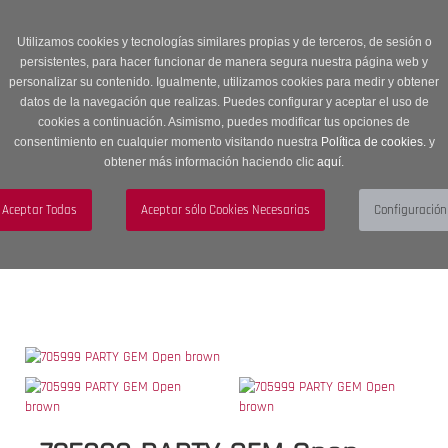
Entrega en 24 -48 horas | Envíos Gratuitos a península | 20% de
descuento en Sección OUTLET con código OUTLET20
Utilizamos cookies y tecnologías similares propias y de terceros, de sesión o
persistentes, para hacer funcionar de manera segura nuestra página web y
personalizar su contenido. Igualmente, utilizamos cookies para medir y obtener
datos de la navegación que realizas. Puedes configurar y aceptar el uso de
cookies a continuación. Asimismo, puedes modificar tus opciones de
consentimiento en cualquier momento visitando nuestra
Política de cookies.
y
obtener más información haciendo clic
aquí
.
Menú
Toggle
navigation
BUSCAR
CUENTA
CARRITO (0)