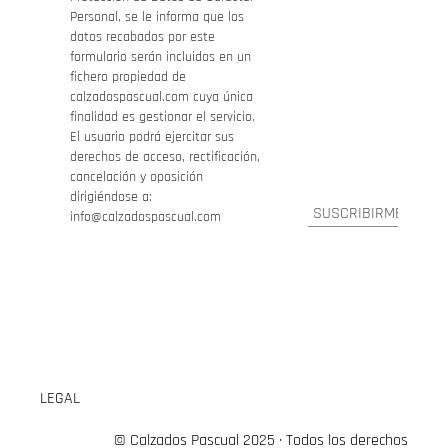
Personal, se le informa que los
datos recabados por este
formulario serán incluidos en un
fichero propiedad de
calzadospascual.com cuya única
finalidad es gestionar el servicio.
El usuario podrá ejercitar sus
derechos de acceso, rectificación,
cancelación y oposición
dirigiéndose a:
info@calzadospascual.com
LEGAL
© Calzados Pascual 2025 · Todos los derechos