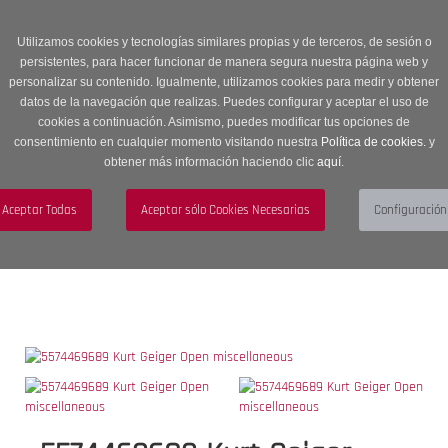
Entrega en 24 -48 horas | Envíos Gratuitos a península | 20% de
descuento en Sección OUTLET con código OUTLET20
Utilizamos cookies y tecnologías similares propias y de terceros, de sesión o
persistentes, para hacer funcionar de manera segura nuestra página web y
personalizar su contenido. Igualmente, utilizamos cookies para medir y obtener
datos de la navegación que realizas. Puedes configurar y aceptar el uso de
cookies a continuación. Asimismo, puedes modificar tus opciones de
consentimiento en cualquier momento visitando nuestra
Política de cookies.
y
obtener más información haciendo clic
aquí
.
Menú
Toggle
navigation
BUSCAR
CUENTA
CARRITO (0)