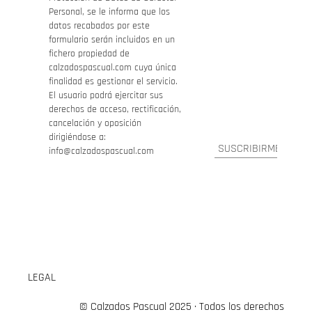
Personal, se le informa que los
datos recabados por este
formulario serán incluidos en un
fichero propiedad de
calzadospascual.com cuya única
finalidad es gestionar el servicio.
El usuario podrá ejercitar sus
derechos de acceso, rectificación,
cancelación y oposición
dirigiéndose a:
info@calzadospascual.com
LEGAL
© Calzados Pascual 2025 · Todos los derechos