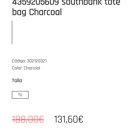
4359205609 southbank tote
bag Charcoal
Código: 302120321
Color: Charcoal
Talla
TU
188,00€
131,60€