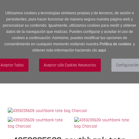
Entrega en 24 -48 horas | Envíos Gratuitos a península | 20% de
descuento en Sección OUTLET con código OUTLET20
Utilizamos cookies y tecnologías similares propias y de terceros, de sesión o
persistentes, para hacer funcionar de manera segura nuestra página web y
personalizar su contenido. Igualmente, utilizamos cookies para medir y obtener
datos de la navegación que realizas. Puedes configurar y aceptar el uso de
cookies a continuación. Asimismo, puedes modificar tus opciones de
consentimiento en cualquier momento visitando nuestra
Política de cookies.
y
obtener más información haciendo clic
aquí
.
Menú
Toggle
navigation
BUSCAR
CUENTA
CARRITO (0)