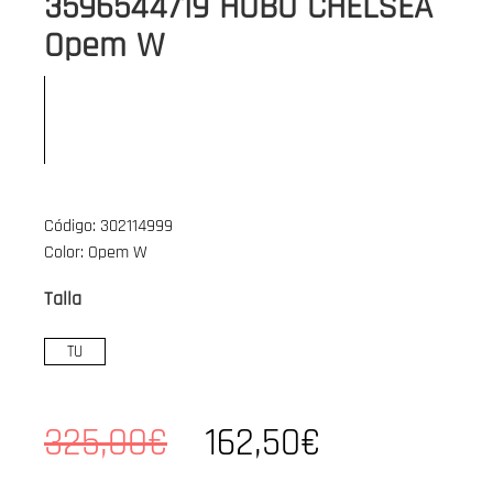
3596544719 HOBO CHELSEA
Opem W
Código: 302114999
Color: Opem W
Talla
TU
325,00€
162,50€