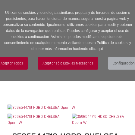
Entrega en 24 -48 horas | Envíos Gratuitos a península | 20% de
descuento en Sección OUTLET con código OUTLET20
Utilizamos cookies y tecnologías similares propias y de terceros, de sesión o
persistentes, para hacer funcionar de manera segura nuestra página web y
personalizar su contenido. Igualmente, utilizamos cookies para medir y obtener
datos de la navegación que realizas. Puedes configurar y aceptar el uso de
cookies a continuación. Asimismo, puedes modificar tus opciones de
consentimiento en cualquier momento visitando nuestra
Política de cookies.
y
obtener más información haciendo clic
aquí
.
Menú
Toggle
navigation
BUSCAR
CUENTA
CARRITO (0)