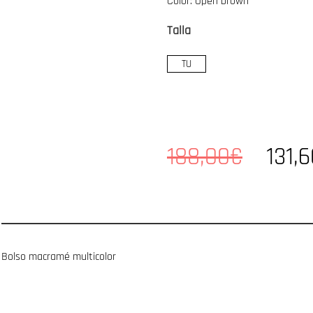
Color: Open brown
Talla
TU
188,00€
131,
Bolso macramé multicolor