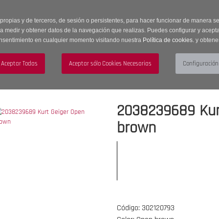
 horas | Envíos Gratuitos a península | 20% de descuento en Sección OUTLET c
 propias y de terceros, de sesión o persistentes, para hacer funcionar de manera 
ra medir y obtener datos de la navegación que realizas. Puedes configurar y acepta
nsentimiento en cualquier momento visitando nuestra
Política de cookies.
y obtene
UJER
HOMBRE
ACCESORIOS
2038239689 Kur
brown
Código: 302120793