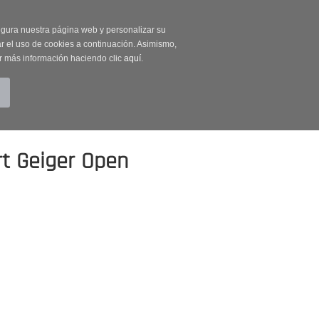
on código OUTLET20
segura nuestra página web y personalizar su
r el uso de cookies a continuación. Asimismo,
r más información haciendo clic
aquí
.
BUSCAR
CUENTA
CARRITO (0)
t Geiger Open