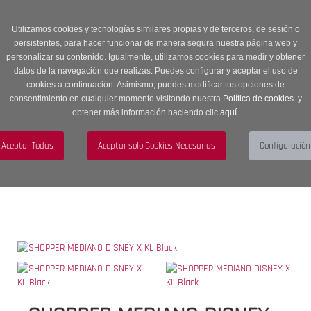
Entrega en 24 -48 horas | Envíos Gratuitos a península | 20% de
descuento en Sección OUTLET con código OUTLET20
Utilizamos cookies y tecnologías similares propias y de terceros, de sesión o
persistentes, para hacer funcionar de manera segura nuestra página web y
personalizar su contenido. Igualmente, utilizamos cookies para medir y obtener
datos de la navegación que realizas. Puedes configurar y aceptar el uso de
cookies a continuación. Asimismo, puedes modificar tus opciones de
consentimiento en cualquier momento visitando nuestra
Política de cookies.
y
obtener más información haciendo clic
aquí
.
Menú
Toggle
navigation
BUSCAR
CUENTA
CARRITO (0)