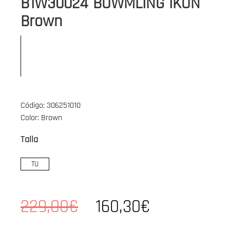
B1W30024 BOWMLING IKON
Brown
Código: 306251010
Color: Brown
Talla
TU
229,00€
160,30€