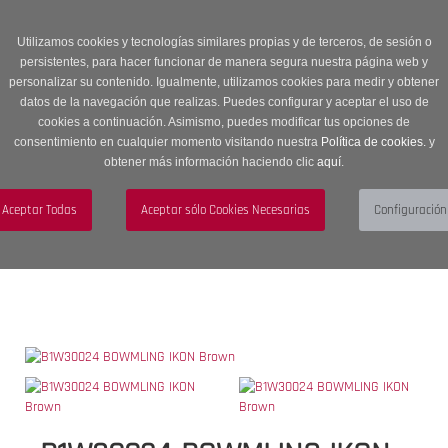
Entrega en 24 -48 horas | Envíos Gratuitos a península | 20% de
descuento en Sección OUTLET con código OUTLET20
Utilizamos cookies y tecnologías similares propias y de terceros, de sesión o
persistentes, para hacer funcionar de manera segura nuestra página web y
personalizar su contenido. Igualmente, utilizamos cookies para medir y obtener
datos de la navegación que realizas. Puedes configurar y aceptar el uso de
cookies a continuación. Asimismo, puedes modificar tus opciones de
consentimiento en cualquier momento visitando nuestra
Política de cookies.
y
obtener más información haciendo clic
aquí
.
Menú
Toggle
navigation
BUSCAR
CUENTA
CARRITO (0)