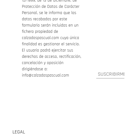
15/1999, de 13 de diciembre, de
Protección de Datos de Carácter
Personal, se le informa que los
datos recabados por este
formulario serán incluidos en un
fichero propiedad de
calzadospascual.com cuya única
finalidad es gestionar el servicio.
El usuario podrá ejercitar sus
derechos de acceso, rectificación,
cancelación y oposición
dirigiéndose a:
info@calzadospascual.com
LEGAL