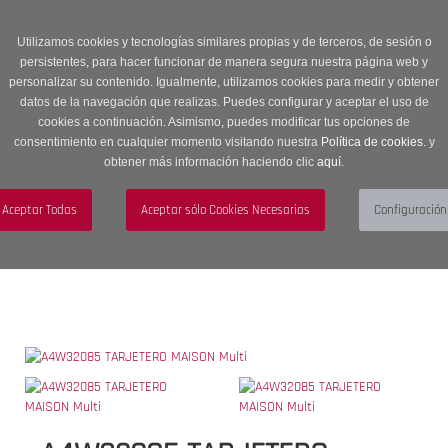
Entrega en 24 -48 horas | Envíos Gratuitos a península | 20% de
descuento en Sección OUTLET con código OUTLET20
Utilizamos cookies y tecnologías similares propias y de terceros, de sesión o
persistentes, para hacer funcionar de manera segura nuestra página web y
personalizar su contenido. Igualmente, utilizamos cookies para medir y obtener
datos de la navegación que realizas. Puedes configurar y aceptar el uso de
cookies a continuación. Asimismo, puedes modificar tus opciones de
consentimiento en cualquier momento visitando nuestra
Política de cookies.
y
obtener más información haciendo clic
aquí
.
Menú
Toggle
navigation
BUSCAR
CUENTA
CARRITO (0)