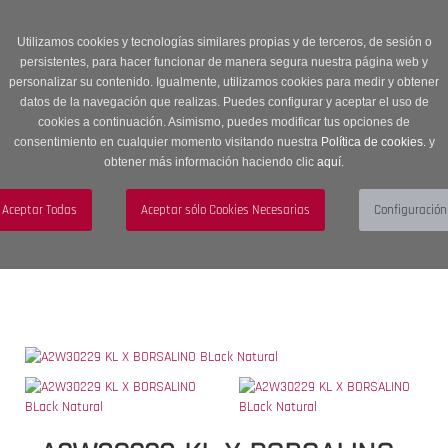
Entrega en 24 -48 horas | Envíos Gratuitos a península | 20% de
descuento en Sección OUTLET con código OUTLET20
Utilizamos cookies y tecnologías similares propias y de terceros, de sesión o
persistentes, para hacer funcionar de manera segura nuestra página web y
personalizar su contenido. Igualmente, utilizamos cookies para medir y obtener
datos de la navegación que realizas. Puedes configurar y aceptar el uso de
cookies a continuación. Asimismo, puedes modificar tus opciones de
consentimiento en cualquier momento visitando nuestra
Política de cookies.
y
obtener más información haciendo clic
aquí
.
Menú
Toggle
navigation
BUSCAR
CUENTA
CARRITO (0)