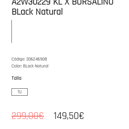
A2W30229 KL X BORSALINO
BLack Natural
Código: 306246908
Color: BLack Natural
Talla
TU
299,00€
149,50€