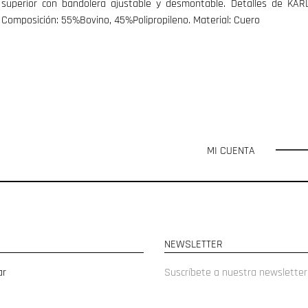
superior con bandolera ajustable y desmontable. Detalles de KARL
Composición: 55%Bovino, 45%Polipropileno. Material: Cuero
MI CUENTA
NEWSLETTER
ar
Suscríbete a nuestra newsletter