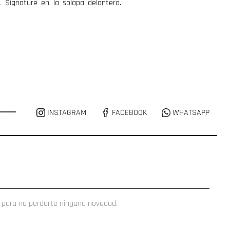
 Signature en la solapa delantera.
INSTAGRAM
FACEBOOK
WHATSAPP
 para no perderte ninguna novedad.