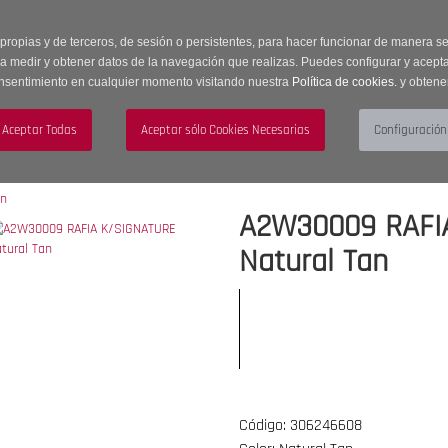
 horas | Envíos Gratuitos a península | 20% de descuento en Sección OUTLET c
 propias y de terceros, de sesión o persistentes, para hacer funcionar de manera 
ra medir y obtener datos de la navegación que realizas. Puedes configurar y acepta
nsentimiento en cualquier momento visitando nuestra
Política de cookies.
y obtene
UJER
HOMBRE
ACCESORIOS
A2W30009 RAFI
Natural Tan
Código: 306246608