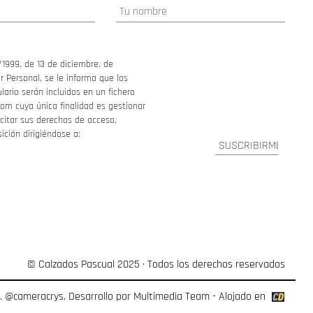
/1999, de 13 de diciembre, de
 Personal, se le informa que los
ario serán incluidos en un fichero
om cuya única finalidad es gestionar
ercitar sus derechos de acceso,
sición dirigiéndose a:
© Calzados Pascual 2025 · Todos los derechos reservados
o.
@cameracrys
. Desarrollo por
Multimedia Team
- Alojado en