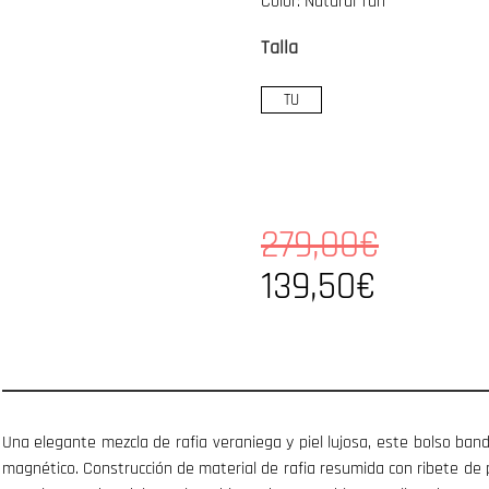
Color: Natural Tan
Talla
TU
279,00€
139,50€
Una elegante mezcla de rafia veraniega y piel lujosa, este bolso ban
magnético. Construcción de material de rafia resumida con ribete de 