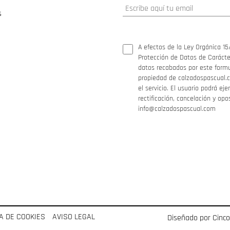
s
A efectos de la Ley Orgánica 15
Protección de Datos de Carácter
datos recabados por este formul
propiedad de calzadospascual.c
el servicio. El usuario podrá ej
rectificación, cancelación y opo
info@calzadospascual.com
CA DE COOKIES
AVISO LEGAL
Diseñado por Cinc