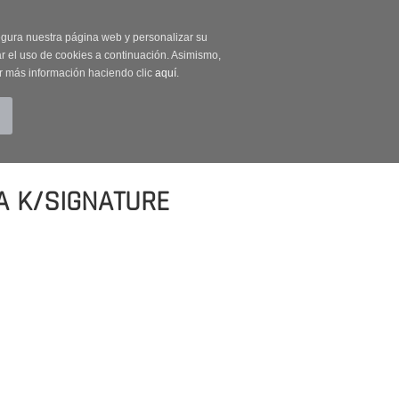
on código OUTLET20
segura nuestra página web y personalizar su
r el uso de cookies a continuación. Asimismo,
r más información haciendo clic
aquí
.
BUSCAR
CUENTA
CARRITO (0)
A K/SIGNATURE