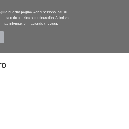
on código OUTLET20
segura nuestra página web y personalizar su
r el uso de cookies a continuación. Asimismo,
r más información haciendo clic
aquí
.
BUSCAR
CUENTA
CARRITO (0)
ro