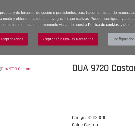
 horas | Envíos Gratuitos a península | 20% de descuento en Sección OUTLET c
 propias y de terceros, de sesión o persistentes, para hacer funcionar de manera 
ra medir y obtener datos de la navegación que realizas. Puedes configurar y acepta
nsentimiento en cualquier momento visitando nuestra
Política de cookies.
y obtene
UJER
HOMBRE
ACCESORIOS
DUA 9720 Casto
Código: 310133510
Color: Castoro