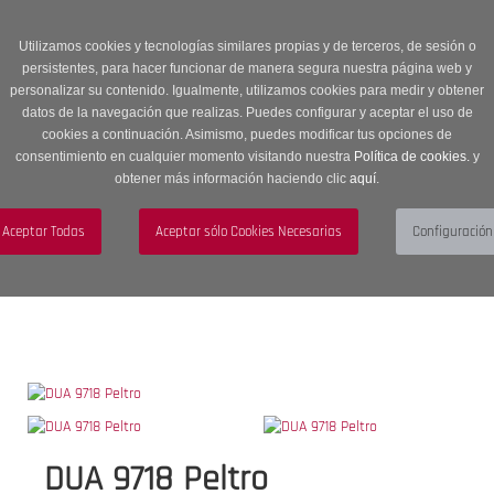
Entrega en 24 -48 horas | Envíos Gratuitos a península | 20% de
descuento en Sección OUTLET con código OUTLET20
Utilizamos cookies y tecnologías similares propias y de terceros, de sesión o
persistentes, para hacer funcionar de manera segura nuestra página web y
personalizar su contenido. Igualmente, utilizamos cookies para medir y obtener
datos de la navegación que realizas. Puedes configurar y aceptar el uso de
cookies a continuación. Asimismo, puedes modificar tus opciones de
consentimiento en cualquier momento visitando nuestra
Política de cookies.
y
obtener más información haciendo clic
aquí
.
Menú
Toggle
navigation
BUSCAR
CUENTA
CARRITO (0)
DUA 9718 Peltro