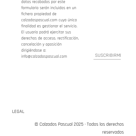
datos recabados por este
formulario serán incluidos en un
fichero propiedad de
calzadospascual.com cuya única
finalidad es gestionar el servicio.
El usuario podrá ejercitar sus
derechos de acceso, rectificación,
cancelación y oposición
dirigiéndose a:
info@calzadospascual.com
LEGAL
© Calzados Pascual 2025 · Todos los derechos
reservados