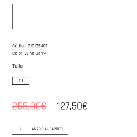
Código: 310135407
Color: Wine Berry
Talla
TU
255,00€
127,50€
-
+
AÑADIR AL CARRITO