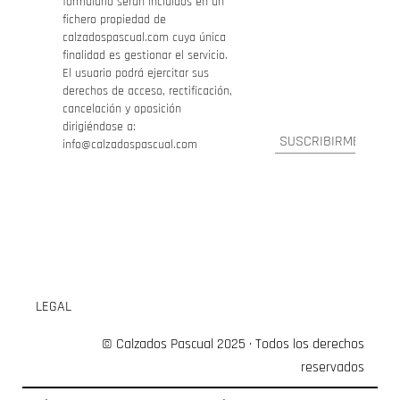
formulario serán incluidos en un
fichero propiedad de
calzadospascual.com cuya única
finalidad es gestionar el servicio.
El usuario podrá ejercitar sus
derechos de acceso, rectificación,
cancelación y oposición
dirigiéndose a:
info@calzadospascual.com
LEGAL
© Calzados Pascual 2025 · Todos los derechos
reservados