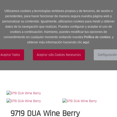
Entrega en 24 -48 horas | Envíos Gratuitos a península | 20% de
descuento en Sección OUTLET con código OUTLET20
Utilizamos cookies y tecnologías similares propias y de terceros, de sesión o
persistentes, para hacer funcionar de manera segura nuestra página web y
personalizar su contenido. Igualmente, utilizamos cookies para medir y obtener
datos de la navegación que realizas. Puedes configurar y aceptar el uso de
cookies a continuación. Asimismo, puedes modificar tus opciones de
consentimiento en cualquier momento visitando nuestra
Política de cookies.
y
obtener más información haciendo clic
aquí
.
Menú
Toggle
navigation
BUSCAR
CUENTA
CARRITO (0)
9719 DUA Wine Berry