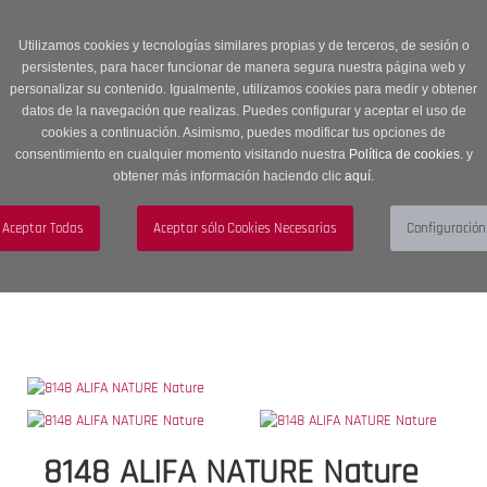
Entrega en 24 -48 horas | Envíos Gratuitos a península | 20% de
descuento en Sección OUTLET con código OUTLET20
Utilizamos cookies y tecnologías similares propias y de terceros, de sesión o
persistentes, para hacer funcionar de manera segura nuestra página web y
personalizar su contenido. Igualmente, utilizamos cookies para medir y obtener
datos de la navegación que realizas. Puedes configurar y aceptar el uso de
cookies a continuación. Asimismo, puedes modificar tus opciones de
consentimiento en cualquier momento visitando nuestra
Política de cookies.
y
obtener más información haciendo clic
aquí
.
Menú
Toggle
navigation
BUSCAR
CUENTA
CARRITO (0)
8148 ALIFA NATURE Nature