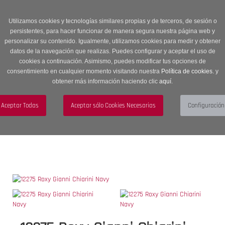
Entrega en 24 -48 horas | Envíos Gratuitos a península | 20% de
descuento en Sección OUTLET con código OUTLET20
Utilizamos cookies y tecnologías similares propias y de terceros, de sesión o
persistentes, para hacer funcionar de manera segura nuestra página web y
personalizar su contenido. Igualmente, utilizamos cookies para medir y obtener
datos de la navegación que realizas. Puedes configurar y aceptar el uso de
cookies a continuación. Asimismo, puedes modificar tus opciones de
consentimiento en cualquier momento visitando nuestra
Política de cookies.
y
obtener más información haciendo clic
aquí
.
Menú
Toggle
navigation
BUSCAR
CUENTA
CARRITO (0)