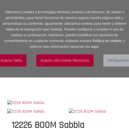
Entrega en 24 -48 horas | Envíos Gratuitos a península | 20% de
descuento en Sección OUTLET con código OUTLET20
Utilizamos cookies y tecnologías similares propias y de terceros, de sesión o
persistentes, para hacer funcionar de manera segura nuestra página web y
personalizar su contenido. Igualmente, utilizamos cookies para medir y obtener
datos de la navegación que realizas. Puedes configurar y aceptar el uso de
cookies a continuación. Asimismo, puedes modificar tus opciones de
consentimiento en cualquier momento visitando nuestra
Política de cookies.
y
obtener más información haciendo clic
aquí
.
Menú
Toggle
navigation
BUSCAR
CUENTA
CARRITO (0)
12226 BOOM Sabbia