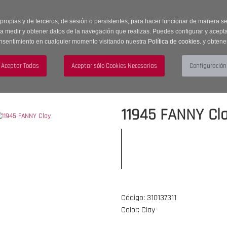
 horas | Envíos Gratuitos a península | 20% de descuento en Sección OUTLET c
 propias y de terceros, de sesión o persistentes, para hacer funcionar de manera 
ra medir y obtener datos de la navegación que realizas. Puedes configurar y acepta
nsentimiento en cualquier momento visitando nuestra
Política de cookies.
y obtene
UJER
HOMBRE
ACCESORIOS
11945 FANNY Cl
Código: 310137311
Color: Clay