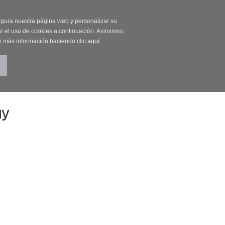
on código OUTLET20
segura nuestra página web y personalizar su
r el uso de cookies a continuación. Asimismo,
r más información haciendo clic
aquí
.
BUSCAR
CUENTA
CARRITO (0)
ay