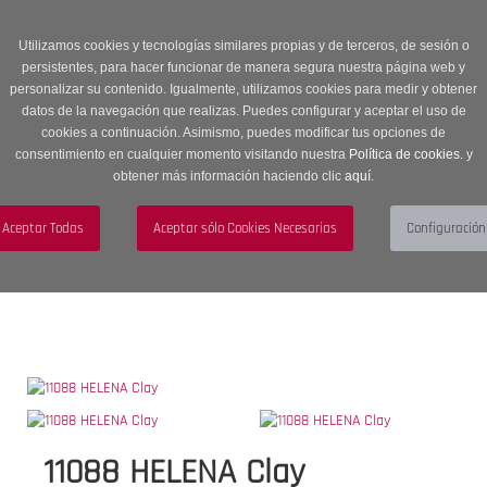
Entrega en 24 -48 horas | Envíos Gratuitos a península | 20% de
descuento en Sección OUTLET con código OUTLET20
Utilizamos cookies y tecnologías similares propias y de terceros, de sesión o
persistentes, para hacer funcionar de manera segura nuestra página web y
personalizar su contenido. Igualmente, utilizamos cookies para medir y obtener
datos de la navegación que realizas. Puedes configurar y aceptar el uso de
cookies a continuación. Asimismo, puedes modificar tus opciones de
consentimiento en cualquier momento visitando nuestra
Política de cookies.
y
obtener más información haciendo clic
aquí
.
Menú
Toggle
navigation
BUSCAR
CUENTA
CARRITO (0)
11088 HELENA Clay