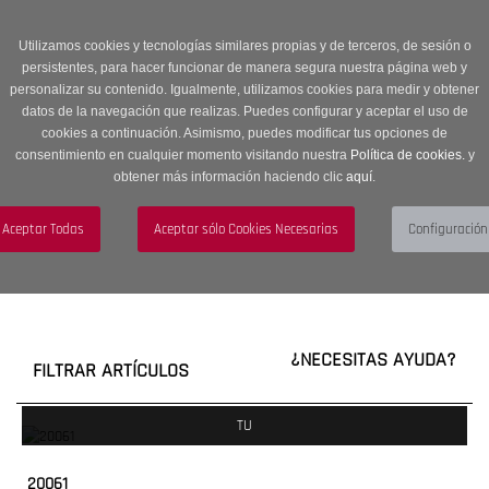
Entrega en 24 -48 horas | Envíos Gratuitos a península | 20% de
descuento en Sección OUTLET con código OUTLET20
Utilizamos cookies y tecnologías similares propias y de terceros, de sesión o
persistentes, para hacer funcionar de manera segura nuestra página web y
personalizar su contenido. Igualmente, utilizamos cookies para medir y obtener
datos de la navegación que realizas. Puedes configurar y aceptar el uso de
cookies a continuación. Asimismo, puedes modificar tus opciones de
consentimiento en cualquier momento visitando nuestra
Política de cookies.
y
obtener más información haciendo clic
aquí
.
Menú
Toggle
navigation
BUSCAR
CUENTA
CARRITO (0)
¿NECESITAS AYUDA?
FILTRAR ARTÍCULOS
TU
20061